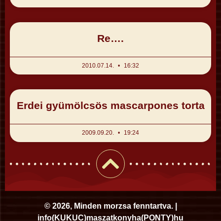
Re….
2010.07.14.
16:32
Erdei gyümölcsös mascarpones torta
2009.09.20.
19:24
© 2026, Minden morzsa fenntartva. |
i
nfo
(KUKUC)
maszatkonyha
(PONTY)
hu