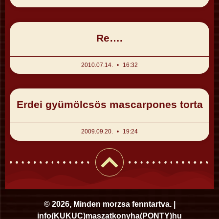
Re….
2010.07.14.
16:32
Erdei gyümölcsös mascarpones torta
2009.09.20.
19:24
© 2026, Minden morzsa fenntartva. |
i
nfo
(KUKUC)
maszatkonyha
(PONTY)
hu