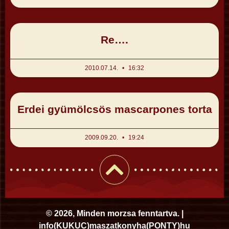
Re….
2010.07.14.
16:32
Erdei gyümölcsös mascarpones torta
2009.09.20.
19:24
© 2026, Minden morzsa fenntartva. |
i
nfo
(KUKUC)
maszatkonyha
(PONTY)
hu