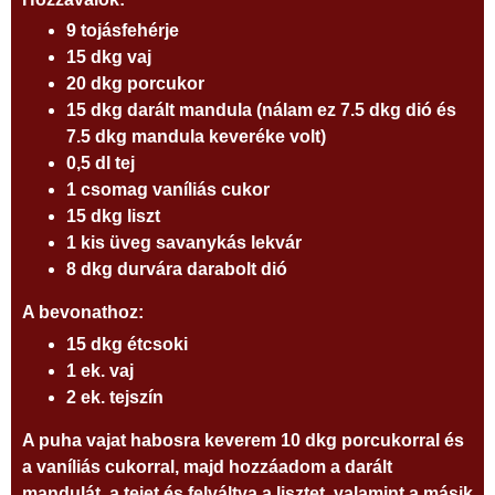
9 tojásfehérje
15 dkg vaj
20 dkg porcukor
15 dkg darált mandula (nálam ez 7.5 dkg dió és
7.5 dkg mandula keveréke volt)
0,5 dl tej
1 csomag vaníliás cukor
15 dkg liszt
1 kis üveg savanykás lekvár
8 dkg durvára darabolt dió
A bevonathoz:
15 dkg étcsoki
1 ek. vaj
2 ek. tejszín
A puha vajat habosra keverem 10 dkg porcukorral és
a vaníliás cukorral, majd hozzáadom a darált
mandulát, a tejet és felváltva a lisztet, valamint a másik