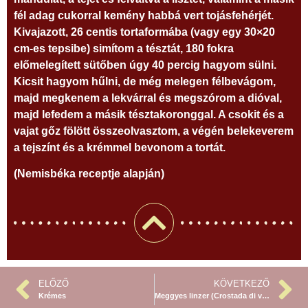
fél adag cukorral kemény habbá vert tojásfehérjét.
Kivajazott, 26 centis tortaformába (vagy egy 30×20
cm-es tepsibe) simítom a tésztát, 180 fokra
előmelegített sütőben úgy 40 percig hagyom sülni.
Kicsit hagyom hűlni, de még melegen félbevágom,
majd megkenem a lekvárral és megszórom a dióval,
majd lefedem a másik tésztakoronggal. A csokit és a
vajat gőz fölött összeolvasztom, a végén belekeverem
a tejszínt és a krémmel bevonom a tortát.
(Nemisbéka receptje alapján)
ELŐZŐ
KÖVETKEZŐ
Krémes
Meggyes linzer (Crostada di visciole)