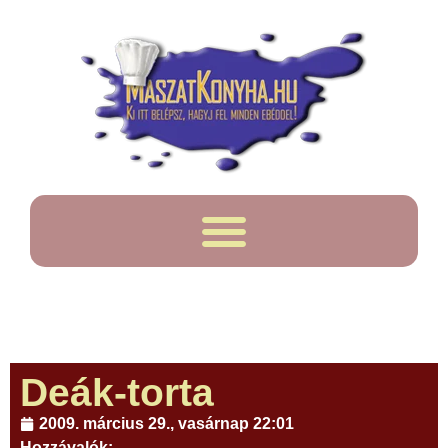
Deák-torta
2009. március 29., vasárnap 22:01
Hozzávalók: