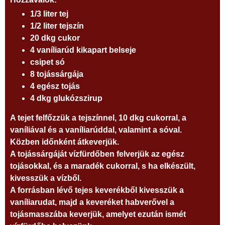
1/3 liter tej
1/2 liter tejszín
20 dkg cukor
4 vaníliarúd kikapart belseje
csipet só
8 tojássárgája
4 egész tojás
4 dkg glukózszirup
A tejet felfőzzük a tejszínnel, 10 dkg cukorral, a
vaníliával és a vaníliarúddal, valamint a sóval.
Közben időnként átkeverjük.
A tojássárgáját vízfürdőben felverjük az egész
tojásokkal, és a maradék cukorral, s ha elkészült,
kivesszük a vízből.
A forrásban lévő tejes keverékből kivesszük a
vaníliarudat, majd a keveréket habverővel a
tojásmasszába keverjük, amelyet ezután ismét