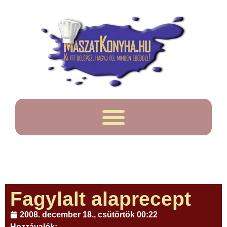
Fagylalt alaprecept
2008. december 18., csütörtök 00:22
Hozzávalók: