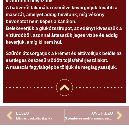
vízfürdőbe helyezünk.
A habverőt fakanálra cserélve kevergetjük tovább a
masszát, amelyet addig hevítünk, míg vékony
bevonatot nem képez a kanálon.
Belekeverjük a glukózszirupot, az edényt kivesszük a
vízfürdőből, azonnal áttesszük jeges vízbe és addig
keverjük, amíg ki nem hűl.
Szűrőn átcsorgatjuk a krémet és eltávolítjuk belőle az
esetleges összesűrsödött tojásfehérjeszálakat.
A masszát fagylaltgépbe töltjük és megfagyasztjuk.
ELŐZŐ
KÖVETKEZŐ
Málnás csokoládékarika
Gyömbéres muffin narancsmázzal