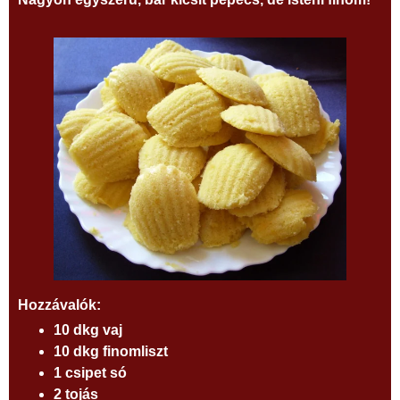
Hozzávalók:
10 dkg vaj
10 dkg finomliszt
1 csipet só
2 tojás