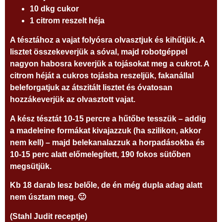
10 dkg cukor
1 citrom reszelt héja
A tésztához a vajat folyósra olvasztjuk és kihűtjük. A
lisztet összekeverjük a sóval, majd robotgéppel
nagyon habosra keverjük a tojásokat meg a cukrot. A
citrom héját a cukros tojásba reszeljük, fakanállal
beleforgatjuk az átszitált lisztet és óvatosan
hozzákeverjük az olvasztott vajat.
A kész tésztát 10-15 percre a hűtőbe tesszük – addig
a madeleine formákat kivajazzuk (ha szilikon, akkor
nem kell) – majd belekanalazzuk a horpadásokba és
10-15 perc alatt előmelegített, 190 fokos sütőben
megsütjük.
Kb 18 darab lesz belőle, de én még dupla adag alatt
nem úsztam meg. 🙂
(Stahl Judit receptje)