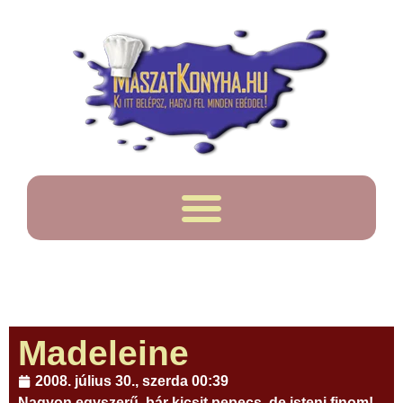
Madeleine
2008. július 30., szerda 00:39
Nagyon egyszerű, bár kicsit pepecs, de isteni finom!