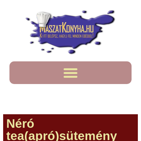
Néró
tea(apró)sütemény