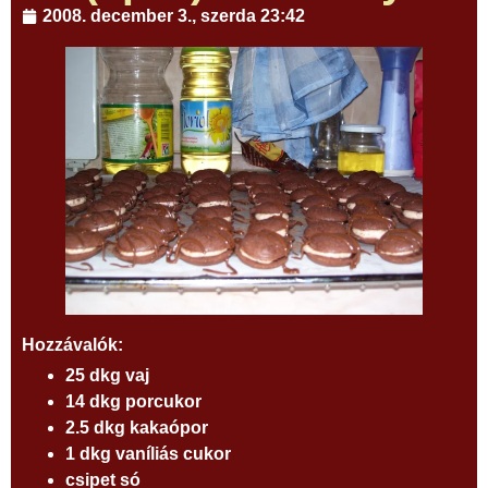
2008. december 3., szerda 23:42
Hozzávalók:
25 dkg vaj
14 dkg porcukor
2.5 dkg kakaópor
1 dkg vaníliás cukor
csipet só