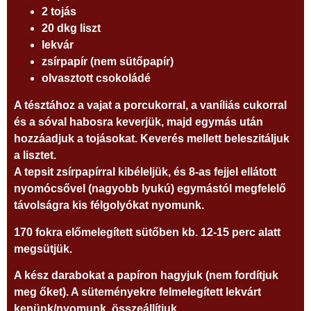
2 tojás
20 dkg liszt
lekvár
zsírpapír (nem sütőpapír)
olvasztott csokoládé
A tésztához a vajat a porcukorral, a vaníliás cukorral
és a sóval habosra keverjük, majd egymás után
hozzáadjuk a tojásokat. Keverés mellett beleszitáljuk
a lisztet.
A tepsit zsírpapírral kibéleljük, és 8-as fejjel ellátott
nyomócsővel (nagyobb lyukú) egymástól megfelelő
távolságra kis félgolyókat nyomunk.
170 fokra előmelegített sütőben kb. 12-15 perc alatt
megsütjük.
A kész darabokat a papíron hagyjuk (nem fordítjuk
meg őket). A süteményekre felmelegített lekvárt
kenünk/nyomunk, összeállítjuk.