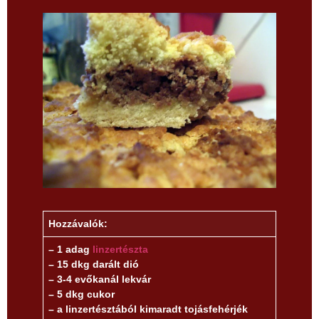
Hozzávalók:
– 1 adag
linzertészta
– 15 dkg darált dió
– 3-4 evőkanál lekvár
– 5 dkg cukor
– a linzertésztából kimaradt tojásfehérjék