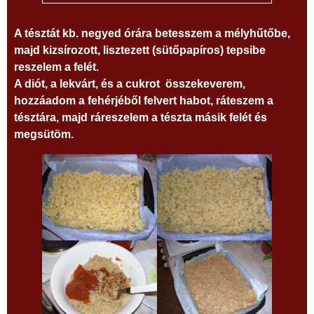
A tésztát kb. negyed órára betesszem a mélyhűtőbe,
majd kizsírozott, lisztezett (sütőpapíros) tepsibe
reszelem a felét.
A diót, a lekvárt, és a cukrot összekeverem,
hozzáadom a fehérjéből felvert habot, ráteszem a
tésztára, majd ráreszelem a tészta másik felét és
megsütöm.