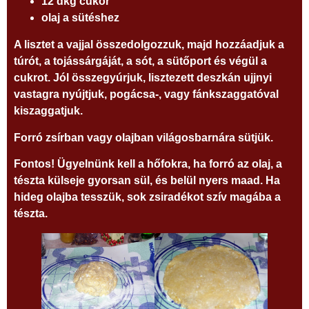
12 dkg cukor
olaj a sütéshez
A lisztet a vajjal összedolgozzuk, majd hozzáadjuk a
túrót, a tojássárgáját, a sót, a sütőport és végül a
cukrot. Jól összegyúrjuk, lisztezett deszkán ujjnyi
vastagra nyújtjuk, pogácsa-, vagy fánkszaggatóval
kiszaggatjuk.
Forró zsírban vagy olajban világosbarnára sütjük.
Fontos! Ügyelnünk kell a hőfokra, ha forró az olaj, a
tészta külseje gyorsan sül, és belül nyers maad. Ha
hideg olajba tesszük, sok zsiradékot szív magába a
tészta.