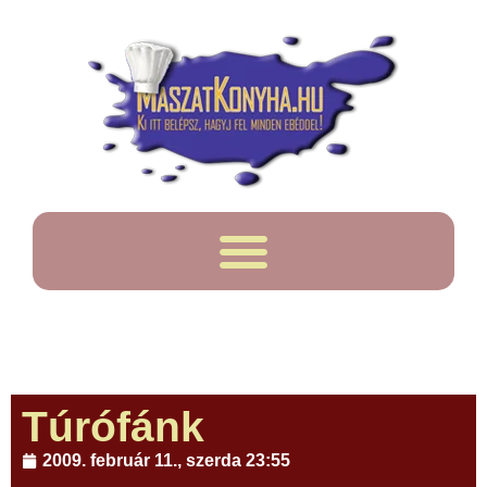
Túrófánk
2009. február 11., szerda 23:55