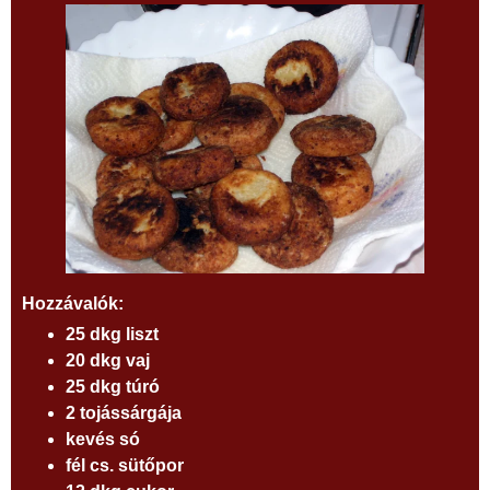
Hozzávalók:
25 dkg liszt
20 dkg vaj
25 dkg túró
2 tojássárgája
kevés só
fél cs. sütőpor