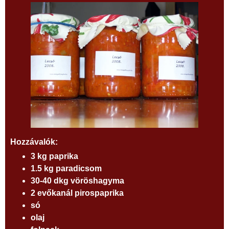
Hozzávalók:
3 kg paprika
1.5 kg paradicsom
30-40 dkg vöröshagyma
2 evőkanál pirospaprika
só
olaj