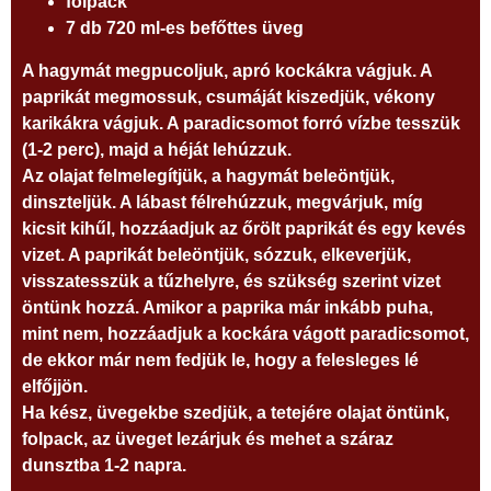
folpack
7 db 720 ml-es befőttes üveg
A hagymát megpucoljuk, apró kockákra vágjuk. A
paprikát megmossuk, csumáját kiszedjük, vékony
karikákra vágjuk. A paradicsomot forró vízbe tesszük
(1-2 perc), majd a héját lehúzzuk.
Az olajat felmelegítjük, a hagymát beleöntjük,
dinszteljük. A lábast félrehúzzuk, megvárjuk, míg
kicsit kihűl, hozzáadjuk az őrölt paprikát és egy kevés
vizet. A paprikát beleöntjük, sózzuk, elkeverjük,
visszatesszük a tűzhelyre, és szükség szerint vizet
öntünk hozzá. Amikor a paprika már inkább puha,
mint nem, hozzáadjuk a kockára vágott paradicsomot,
de ekkor már nem fedjük le, hogy a felesleges lé
elfőjjön.
Ha kész, üvegekbe szedjük, a tetejére olajat öntünk,
folpack, az üveget lezárjuk és mehet a száraz
dunsztba 1-2 napra.