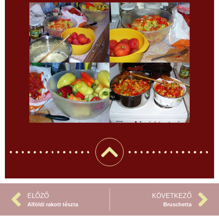
ELŐZŐ
KÖVETKEZŐ
Alföldi rakott tészta
Bruschetta