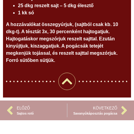
25 dkg reszelt sajt – 5 dkg élesztő
1 kk só
A hozzávalókat összegyúrjuk, (sajtból csak kb. 10
dkg-t). A tésztát 3x, 30 percenként hajtogatjuk.
Hajtogatáskor megszórjuk reszelt sajttal. Ezután
kinyújtjuk, kiszaggatjuk. A pogácsák tetejét
megkenjük tojással, és reszelt sajttal megszórjuk.
Forró sütőben sütjük.
ELŐZŐ
KÖVETKEZŐ
Sajtos roló
Savanyúkáposztás pogácsa
© 2026, Minden morzsa fenntartva. |
i
nfo
(KUKUC)
maszatkonyha
(PONTY)
hu