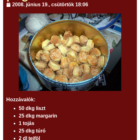
2008. június 19., csütörtök 18:06
Hozzávalók:
50 dkg liszt
25 dkg margarin
1 tojás
25 dkg túró
2 dl tejföl