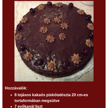
Hozzávalók:
8 tojásos kakaós piskótatészta 20 cm-es
tortaformában megsütve
7 evőkanál liszt