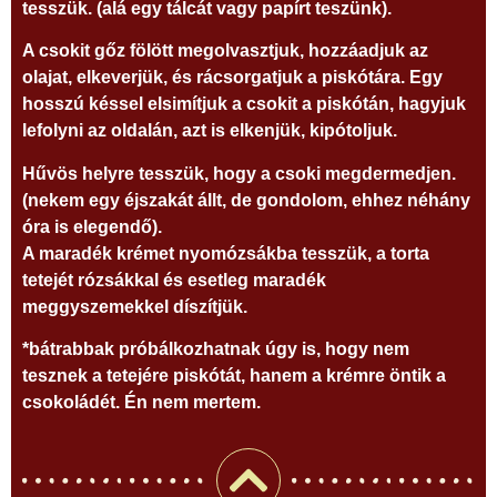
tesszük. (alá egy tálcát vagy papírt teszünk).
A csokit gőz fölött megolvasztjuk, hozzáadjuk az
olajat, elkeverjük, és rácsorgatjuk a piskótára. Egy
hosszú késsel elsimítjuk a csokit a piskótán, hagyjuk
lefolyni az oldalán, azt is elkenjük, kipótoljuk.
Hűvös helyre tesszük, hogy a csoki megdermedjen.
(nekem egy éjszakát állt, de gondolom, ehhez néhány
óra is elegendő).
A maradék krémet nyomózsákba tesszük, a torta
tetejét rózsákkal és esetleg maradék
meggyszemekkel díszítjük.
*bátrabbak próbálkozhatnak úgy is, hogy nem
tesznek a tetejére piskótát, hanem a krémre öntik a
csokoládét. Én nem mertem.