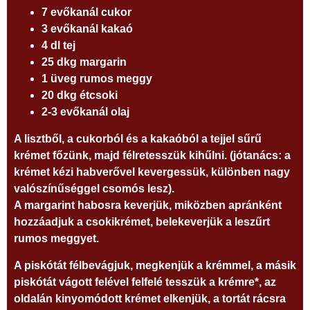
7 evőkanál cukor
3 evőkanál kakaó
4 dl tej
25 dkg margarin
1 üveg rumos meggy
20 dkg étcsoki
2-3 evőkanál olaj
A lisztből, a cukorból és a kakaóból a tejjel sűrű
krémet főzünk, majd félretesszük kihűlni. (jótanács: a
krémet kézi habverővel kevergessük, különben nagy
valószínűséggel csomós lesz).
A margarint habosra keverjük, miközben apránként
hozzáadjuk a csokikrémet, belekeverjük a leszűrt
rumos meggyet.
A piskótát félbevágjuk, megkenjük a krémmel, a másik
piskótát vágott felével felfelé tesszük a krémre*, az
oldalán kinyomódott krémet elkenjük, a tortát rácsra