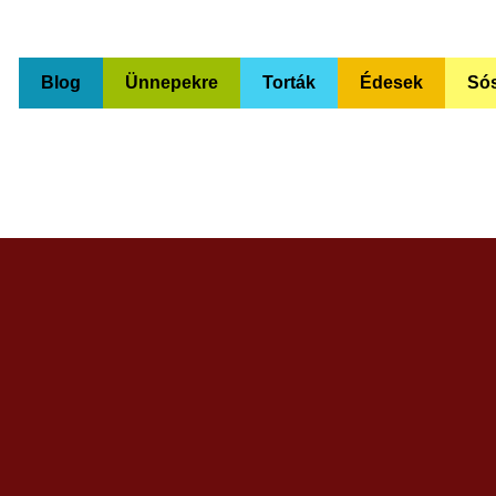
Blog
Ünnepekre
Torták
Édesek
Só