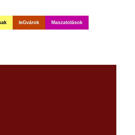
sak
leGvárok
Maszatolások