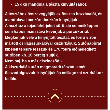
15 dkg mandula a tészta kinyújtásához
A tésztához összevegyítjük az összes hozzávalót, és
mandulával beszórt deszkán kinyújtjuk.
A mázhoz a tojásfehérjéket sűrű, de semmiképpen
sem habos masszává keverjük a porcukorral.
Megkenjük vele a kinyújtott tésztát, és forró vízbe
mártott csillagszurkálóval kiszurkáljuk. Sütőpapírral
kibélelt tepsire tesszük és 170 fokra előmelegített
sütőben kb. 10 percig sütjük.
Nem baj, ha a máz elszíneződik.
A kiszurkálás után megmaradt tésztát ismét
összedolgozzuk, kinyújtjuk és csillagokat szurkálunk
belőle.