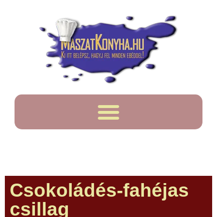
Csokoládés-fahéjas
csillag