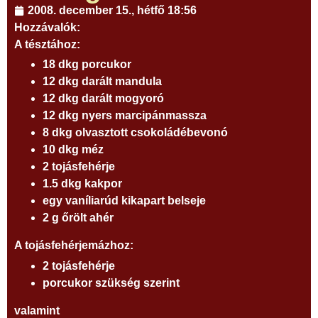
2008. december 15., hétfő 18:56
Hozzávalók:
A tésztához:
18 dkg porcukor
12 dkg darált mandula
12 dkg darált mogyoró
12 dkg nyers marcipánmassza
8 dkg olvasztott csokoládébevonó
10 dkg méz
2 tojásfehérje
1.5 dkg kakpor
egy vaníliarúd kikapart belseje
2 g őrölt ahér
A tojásfehérjemázhoz:
2 tojásfehérje
porcukor szükség szerint
valamint